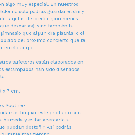
en algo muy especial. En nuestros
 Ecke no sólo podrás guardar el dni y
e tarjetas de crédito (con menos
 que desearías), sino también la
l gimnasio que algún día pisarás, o el
doblado del próximo concierto que te
r en el cuerpo.
tros tarjeteros están elaborados en
 los estampados han sido diseñados
te.
0 x 7 cm.
es Routine-
ndamos limpiar este producto con
ta húmeda y evitar acercarlo a
e puedan desteñir. Así podrás
o durante más tiempo.