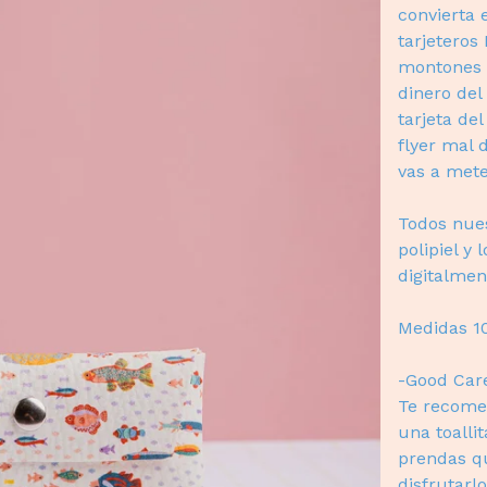
convierta 
tarjeteros
montones d
dinero del
tarjeta de
flyer mal 
vas a mete
Todos nues
polipiel y
digitalmen
Medidas 1
-Good Car
Te recome
una toalli
prendas qu
disfrutarl