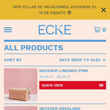
NOS PILLAS DE VACACIONES, VOLVEMOS EL
15 DE AGOSTO 😎
0
ALL PRODUCTS
SORT BY
DATE (NEW TO OLD)
NECESER LIMONES PINK
26,00
€
-
36,00
€
QUICK VIEW
NECESER ENSALADA