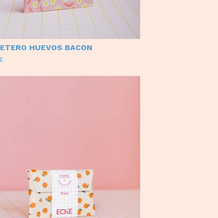
ETERO HUEVOS BACON
€