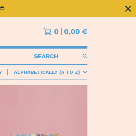
😎
0
0,00
€
SEARCH
PRODUCTS
Y
ALPHABETICALLY (A TO Z)