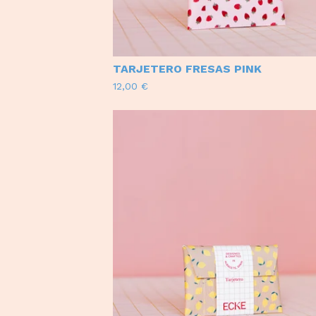
TARJETERO FRESAS PINK
12,00
€